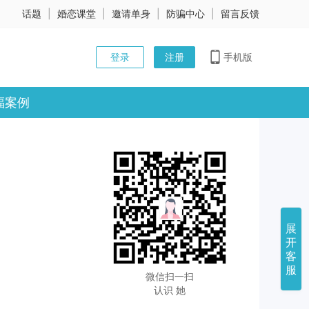
话题
|
婚恋课堂
|
邀请单身
|
防骗中心
|
留言反馈
登录
注册
手机版
福案例
展
开
客
服
微信扫一扫
认识 她