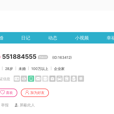
婚
日记
动态
小视频
幸
551884555
(ID:163412)
女
|
28岁
|
未婚
|
100万以上
|
企业家
证信息
喜欢
加为好友
举报
屏蔽此人